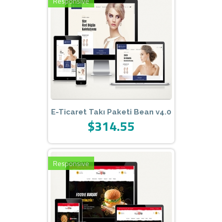
Responsive
E-Ticaret Takı Paketi Bean v4.0
$314.55
Responsive