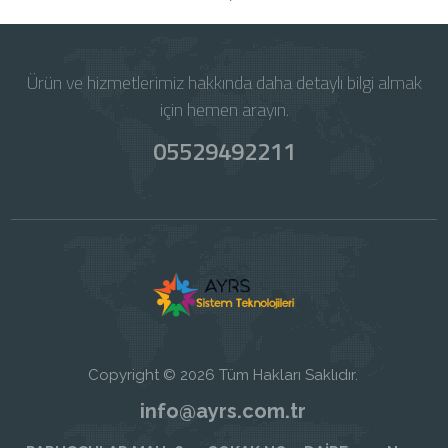
Ürün ve hizmetlerimiz hakkında daha detaylı bilgi almak
için hemen arayın.
05529492211
Copyright © 2026 Tüm Hakları Saklıdır.
info@ayrs.com.tr