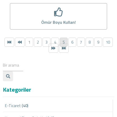
Ömür Boyu Kullan!
1
2
3
4
5
6
7
8
9
10
Kategoriler
E-Ticaret
(40)