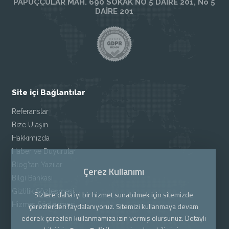
PAPUÇÇULAR MAH. 690 SOKAK NO 5 DAİRE 201, No 5
DAİRE 201
Site içi Bağlantılar
Referanslar
Bize Ulaşın
Hakkımızda
Haber ve Duyurular
Blog'tan Yazılar
Çerez Kullanımı
Bilgi Bankası
Gizlilik Sözleşmesi
Sizlere daha iyi bir hizmet sunabilmek için sitemizde
Hizmet Sözleşmesi
çerezlerden faydalanıyoruz. Sitemizi kullanmaya devam
ederek çerezleri kullanmamıza izin vermiş olursunuz. Detaylı