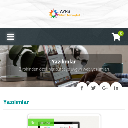
0
Yazılımlar
Birbirinden özel, her bütçeye uygun web yazılımları.
Yazılımlar
Responsive