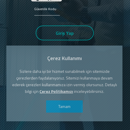
Giriş Yap
Çerez Kullanımı
Sizlere daha iyi bir hizmet sunabilmek için sitemizde
çerezlerden faydalanıyoruz. Sitemizi kullanmaya devam
ederek çerezleri kullanmamıza izin vermiş olursunuz. Detaylı
bilgi için
Çerez Politikamızı
inceleyebilirsiniz.
Tamam